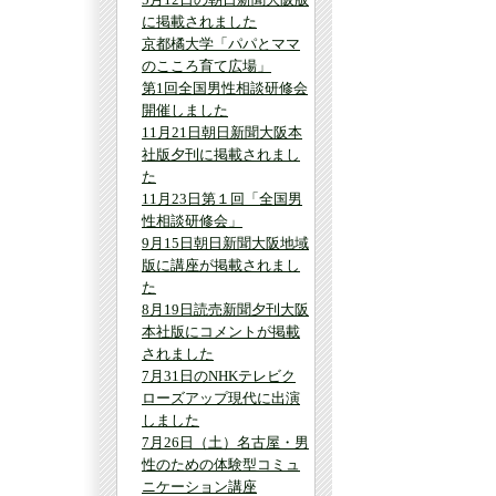
に掲載されました
京都橘大学「パパとママ
のこころ育て広場」
第1回全国男性相談研修会
開催しました
11月21日朝日新聞大阪本
社版夕刊に掲載されまし
た
11月23日第１回「全国男
性相談研修会」
9月15日朝日新聞大阪地域
版に講座が掲載されまし
た
8月19日読売新聞夕刊大阪
本社版にコメントが掲載
されました
7月31日のNHKテレビク
ローズアップ現代に出演
しました
7月26日（土）名古屋・男
性のための体験型コミュ
ニケーション講座