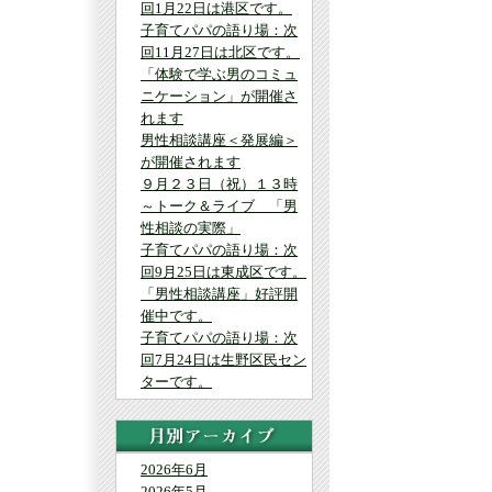
回1月22日は港区です。
子育てパパの語り場：次
回11月27日は北区です。
「体験で学ぶ男のコミュ
ニケーション」が開催さ
れます
男性相談講座＜発展編＞
が開催されます
９月２３日（祝）１３時
～トーク＆ライブ 「男
性相談の実際」
子育てパパの語り場：次
回9月25日は東成区です。
「男性相談講座」好評開
催中です。
子育てパパの語り場：次
回7月24日は生野区民セン
ターです。
2026年6月
2026年5月