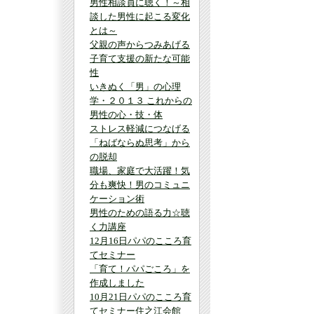
男性相談員に聴く！～相
談した男性に起こる変化
とは～
父親の声からつみあげる
子育て支援の新たな可能
性
いきぬく「男」の心理
学・２０１３ これからの
男性の心・技・体
ストレス軽減につなげる
「ねばならぬ思考」から
の脱却
職場、家庭で大活躍！気
分も爽快！男のコミュニ
ケーション術
男性のための語る力☆聴
く力講座
12月16日パパのこころ育
てセミナー
「育て！パパごころ」を
作成しました
10月21日パパのこころ育
てセミナー住之江会館