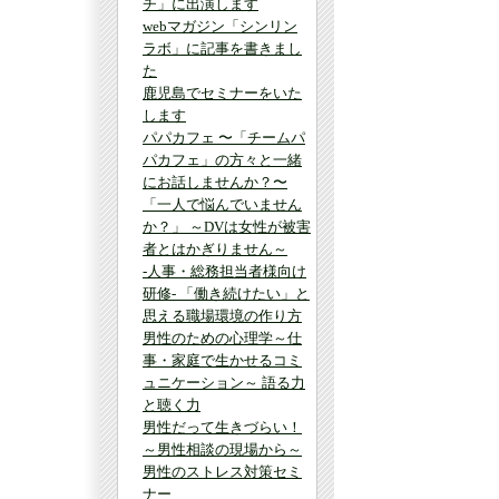
チ」に出演します
webマガジン「シンリン
ラボ」に記事を書きまし
た
鹿児島でセミナーをいた
します
パパカフェ 〜「チームパ
パカフェ」の方々と一緒
にお話しませんか？〜
「一人で悩んでいません
か？」 ～DVは女性が被害
者とはかぎりません～
-人事・総務担当者様向け
研修- 「働き続けたい」と
思える職場環境の作り方
男性のための心理学～仕
事・家庭で生かせるコミ
ュニケーション～ 語る力
と聴く力
男性だって生きづらい！
～男性相談の現場から～
男性のストレス対策セミ
ナー