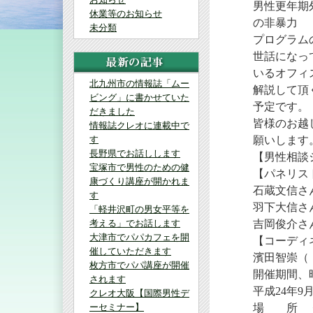
男性更年期
休業等のお知らせ
の非暴力
未分類
プログラム
世話になっ
いるオフィ
北九州市の情報誌「ムー
解説して頂
ビング」に書かせていた
予定です。
だきました
皆様のお越
情報誌クレオに連載中で
す
願いします
長野県でお話しします
【男性相談
宝塚市で男性のための健
【パネリス
康づくり講座が開かれま
石蔵文信さ
す
羽下大信さ
「軽井沢町の男女平等を
考える」でお話します
吉岡俊介さ
大津市でパパカフェを開
【コーディ
催していただきます
濱田智崇（
枚方市でパパ講座が開催
開催期間、
されます
平成24年9月
クレオ大阪【国際男性デ
ーセミナー】
場 所 