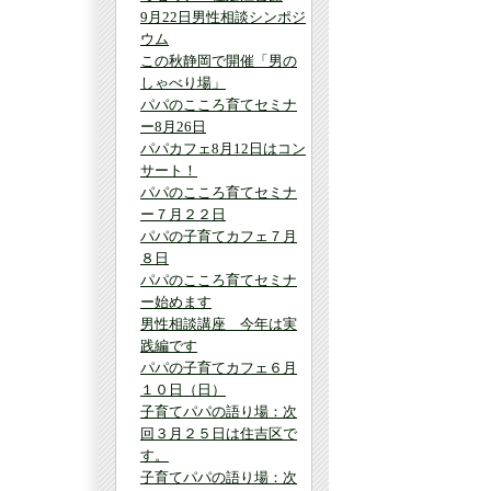
9月22日男性相談シンポジ
ウム
この秋静岡で開催「男の
しゃべり場」
パパのこころ育てセミナ
ー8月26日
パパカフェ8月12日はコン
サート！
パパのこころ育てセミナ
ー７月２２日
パパの子育てカフェ７月
８日
パパのこころ育てセミナ
ー始めます
男性相談講座 今年は実
践編です
パパの子育てカフェ６月
１０日（日）
子育てパパの語り場：次
回３月２５日は住吉区で
す。
子育てパパの語り場：次