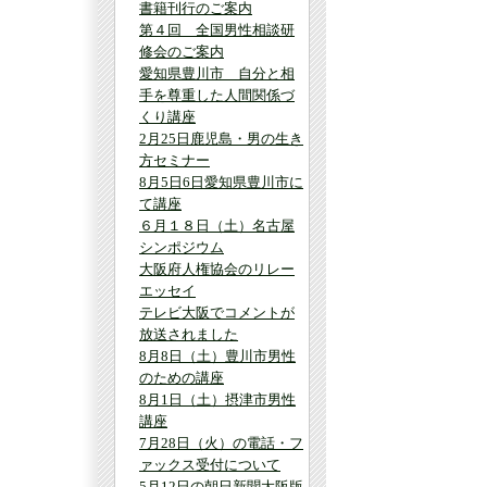
書籍刊行のご案内
第４回 全国男性相談研
修会のご案内
愛知県豊川市 自分と相
手を尊重した人間関係づ
くり講座
2月25日鹿児島・男の生き
方セミナー
8月5日6日愛知県豊川市に
て講座
６月１８日（土）名古屋
シンポジウム
大阪府人権協会のリレー
エッセイ
テレビ大阪でコメントが
放送されました
8月8日（土）豊川市男性
のための講座
8月1日（土）摂津市男性
講座
7月28日（火）の電話・フ
ァックス受付について
5月12日の朝日新聞大阪版