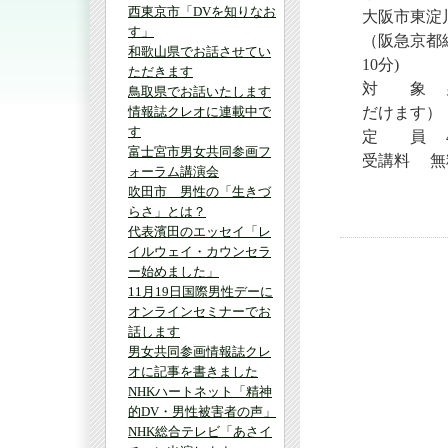
西東京市「DVを知りなお
大阪市東淀川
す」
（阪急京都
和歌山県でお話させてい
10分)
ただきます
対 象 男
鳥取県でお話いたします
情報誌クレオに連載中で
だけます）
す
定 員 4
富士宮市男女共同参画フ
受講料 無
ォーラム講演会
吹田市 男性の「生きづ
らさ」とは？
代表濱田のエッセイ「レ
イルウェイ・カウンセラ
ー始めました」
11月19日国際男性デーに
オンラインセミナーでお
話します
男女共同参画情報誌クレ
オに記事を書きました
NHKハートネット「精神
的DV・男性被害者の声」
NHK総合テレビ「あさイ