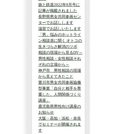
旅と鉄道2022年9月号に
記事が掲載されました
長野県男女共同参画セン
ターでお話しします
滋賀でお話しいたします
「男」悩みのホットライ
ン相談員に聞く オトコの
生きづらさ解消のツボ
相談の現場から見るDV～
男性相談・女性相談それ
ぞれの立場から～
神戸市 男性相談の現場
から見えてきたこと
豊川市男女共同参画協働
型事業「自分と相手を尊
重した、人間関係づくり
講座」
鹿児島県男性向け講座の
お知らせ
大阪・高知・浜松・奈良
でセミナーが開催されま
す