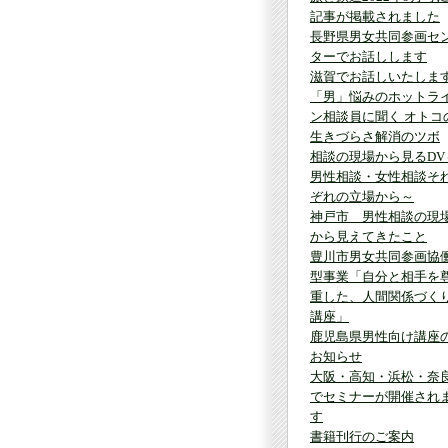
記事が掲載されました
長野県男女共同参画セ
ターでお話しします
滋賀でお話しいたしま
「男」悩みのホットラ
ン相談員に聞く オトコ
生きづらさ解消のツボ
相談の現場から見るDV
男性相談・女性相談そ
ぞれの立場から～
神戸市 男性相談の現
から見えてきたこと
豊川市男女共同参画協
型事業「自分と相手を
重した、人間関係づく
講座」
鹿児島県男性向け講座
お知らせ
大阪・高知・浜松・奈
でセミナーが開催され
す
書籍刊行のご案内