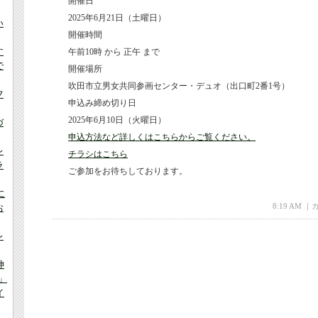
開催日
2025年6月21日（土曜日）
い
開催時間
す
午前10時 から 正午 まで
で
開催場所
吹田市立男女共同参画センター・デュオ（出口町2番1号）
フ
申込み締め切り日
2025年6月10日（火曜日）
づ
申込方法など詳しくはこちらからご覧ください。
レ
チラシはこちら
ラ
ご参加をお待ちしております。
に
8:19 AM 
お
レ
神
」
イ