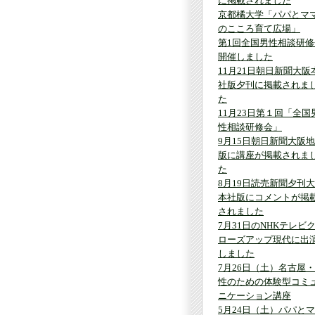
に掲載されました
京都橘大学「パパとマ
のこころ育て広場」
第1回全国男性相談研修
開催しました
11月21日朝日新聞大阪
社版夕刊に掲載されま
た
11月23日第１回「全国
性相談研修会」
9月15日朝日新聞大阪
版に講座が掲載されま
た
8月19日読売新聞夕刊
本社版にコメントが掲
されました
7月31日のNHKテレビ
ローズアップ現代に出
しました
7月26日（土）名古屋
性のための体験型コミ
ニケーション講座
5月24日（土）パパと