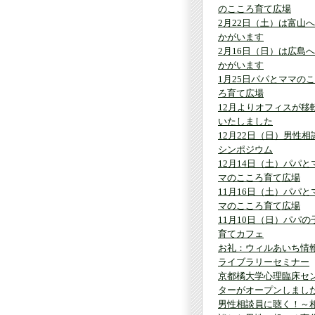
のこころ育て広場
2月22日（土）は富山
かがいます
2月16日（日）は広島
かがいます
1月25日パパとママの
ろ育て広場
12月よりオフィスが移
いたしました
12月22日（日）男性相
シンポジウム
12月14日（土）パパと
マのこころ育て広場
11月16日（土）パパと
マのこころ育て広場
11月10日（日）パパの
育てカフェ
お礼：ウィルあいち情
ライブラリーセミナー
京都橘大学心理臨床セ
ターがオープンしまし
男性相談員に聴く！～