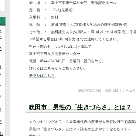
会 場 ： 富士宮市総合福祉会館 安藤記念ホール
定 員 ： 130人(先着順)
入場料 ： 無料
講 師 ： 濱田 智崇さん(京都橘大学総合心理学部准教授)
ー
その他 ： 無料託児あり(先着6人・満1歳以上の未就学児)、手
た
※希望する場合は6月10日(火)までに連絡してください。
申込・問合せ ：5月10日(土)～電話で
で
富士宮市男女共同参画センター
電話 0544-22-0341(日・月曜日・祝日を除く)
健
詳しくはこちらからご覧ください
。
ま
チラシはこちら
を
2025年5月10日 8:51 AM ｜カテゴ
開
吹田市 男性の「生きづらさ」とは？
催
デ
カウンセリングオフィス天満橋代表の濱田が大阪府吹田市で講演
男性の「生きづらさ」とは？～誰もが生きやすくなるヒント～
お