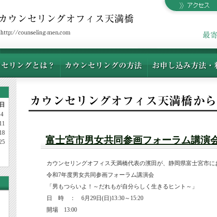
日
4
11
18
富士宮市男女共同参画フォーラム講演
25
カウンセリングオフィス天満橋代表の濱田が、静岡県富士宮市に
令和7年度男女共同参画フォーラム講演会
「男もつらいよ！～だれもが自分らしく生きるヒント～」
日 時 ： 6月29日(日)13:30～15:20
開場 13:00