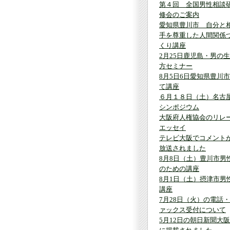
第４回 全国男性相談
修会のご案内
愛知県豊川市 自分と
手を尊重した人間関係
くり講座
2月25日鹿児島・男の
方セミナー
8月5日6日愛知県豊川
て講座
６月１８日（土）名古
シンポジウム
大阪府人権協会のリレ
エッセイ
テレビ大阪でコメント
放送されました
8月8日（土）豊川市男
のための講座
8月1日（土）摂津市男
講座
7月28日（火）の電話
ァックス受付について
5月12日の朝日新聞大