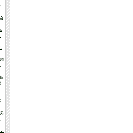
マ
会
本
し
男
地域
し
大阪
載
ク
演
・男
ュ
ママ