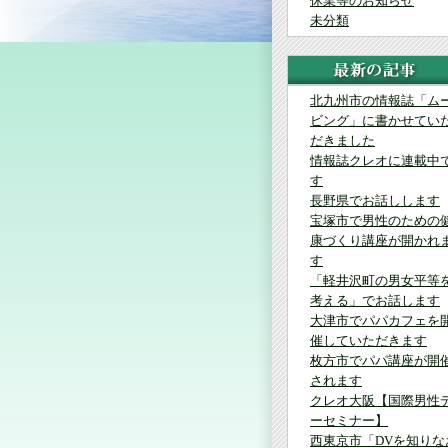
休業等のお知らせ
未分類
北九州市の情報誌「ム
ビング」に書かせてい
だきました
情報誌クレオに連載中
す
長野県でお話しします
宝塚市で男性のための
康づくり講座が開かれ
す
「軽井沢町の男女平等
考える」でお話します
大津市でパパカフェを
催していただきます
枚方市でパパ講座が開
されます
クレオ大阪【国際男性
ーセミナー】
西東京市「DVを知りな