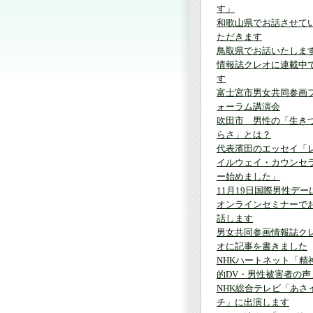
す」
和歌山県でお話させて
ただきます
鳥取県でお話いたしま
情報誌クレオに連載中
す
富士宮市男女共同参画
ォーラム講演会
吹田市 男性の「生き
らさ」とは？
代表濱田のエッセイ「
イルウェイ・カウンセ
ー始めました」
11月19日国際男性デー
オンラインセミナーで
話します
男女共同参画情報誌ク
オに記事を書きました
NHKハートネット「精
的DV・男性被害者の声
NHK総合テレビ「あさ
チ」に出演します