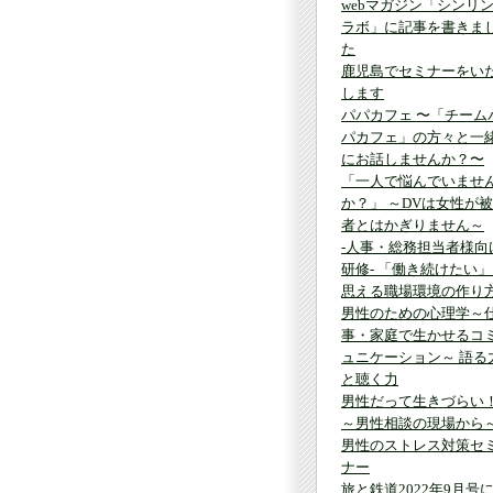
webマガジン「シンリ
ラボ」に記事を書きま
た
鹿児島でセミナーをい
します
パパカフェ 〜「チーム
パカフェ」の方々と一
にお話しませんか？〜
「一人で悩んでいませ
か？」 ～DVは女性が
者とはかぎりません～
-人事・総務担当者様向
研修- 「働き続けたい
思える職場環境の作り
男性のための心理学～
事・家庭で生かせるコ
ュニケーション～ 語る
と聴く力
男性だって生きづらい
～男性相談の現場から
男性のストレス対策セ
ナー
旅と鉄道2022年9月号